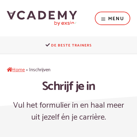
Door
naar
de
MENU
hoofd
inhoud
Dé
opleider
DE BESTE TRAINERS
voor
het
fysieke
Home
»
Inschrijven
domein
Schrijf je in
Vul het formulier in en haal meer
uit jezelf én je carrière.