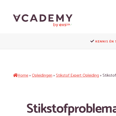
Door
naar
de
hoofd
inhoud
Dé
opleider
KENNIS ÉN 
voor
het
fysieke
domein
Home
»
Opleidingen
»
Stikstof Expert Opleiding
»
Stikstof
Stikstofproblema