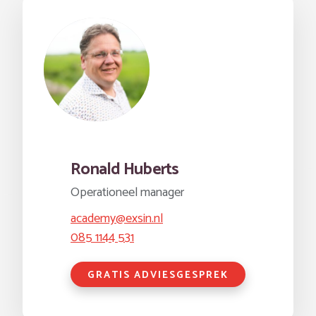
Ronald Huberts
Operationeel manager
academy@exsin.nl
085 1144 531
GRATIS ADVIESGESPREK