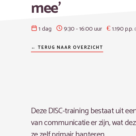
mee’
1 dag
9:30 - 16:00 uur
1.190 p.p.
← TERUG NAAR OVERZICHT
Deze DISC-training bestaat uit een
van communicatie er zijn, wat deze
ze zelf primair hanteren.