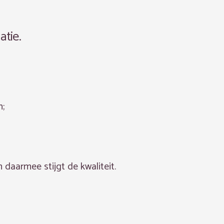
tie.
n;
 daarmee stijgt de kwaliteit.