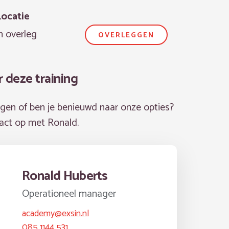
Locatie
n overleg
OVERLEGGEN
r deze training
agen of ben je benieuwd naar onze opties?
tact op met Ronald.
Ronald Huberts
Operationeel manager
academy@exsin.nl
085 1144 531