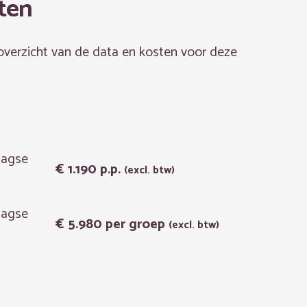
ten
 overzicht van de data en kosten voor deze
aagse
€ 1.190
p.p.
(excl. btw)
aagse
€ 5.980
per groep
(excl. btw)