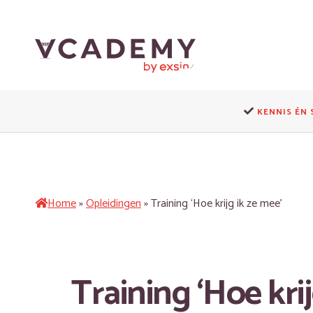
Door
naar
de
hoofd
inhoud
Dé
opleider
KENNIS ÉN 
voor
het
fysieke
domein
Home
»
Opleidingen
»
Training ‘Hoe krijg ik ze mee’
Training ‘Hoe krij