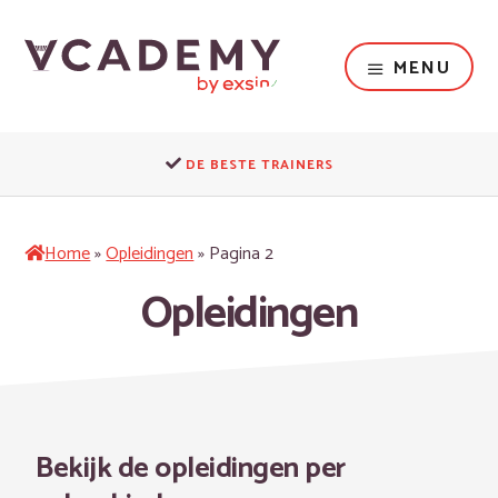
Door
naar
de
MENU
hoofd
inhoud
Dé
opleider
DE BESTE TRAINERS
voor
het
fysieke
Home
»
Opleidingen
»
Pagina 2
domein
Opleidingen
Bekijk de opleidingen per