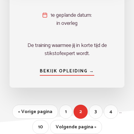
1e geplande datum:
in overleg
De training waarmee jij in korte tijd de
stikstofexpert wordt.
BEKIJK OPLEIDING →
Interim
…
Ga
Pagina
Pagina
Pagina
Pagina
«
Vorige pagina
1
2
3
4
pagina'
naar
zijn
Pagina
Ga
10
Volgende pagina »
naar
weggel