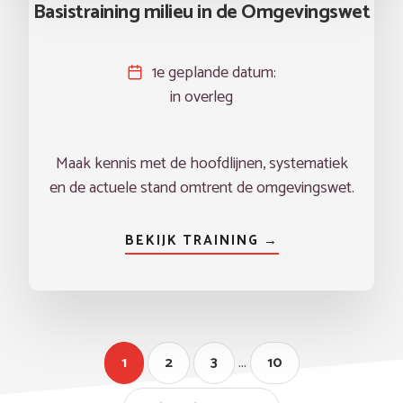
Basistraining milieu in de Omgevingswet
1e geplande datum:
in overleg
Maak kennis met de hoofdlijnen, systematiek
en de actuele stand omtrent de omgevingswet.
BEKIJK TRAINING →
Interim
…
Pagina
Pagina
Pagina
Pagina
1
2
3
10
pagina's
zijn