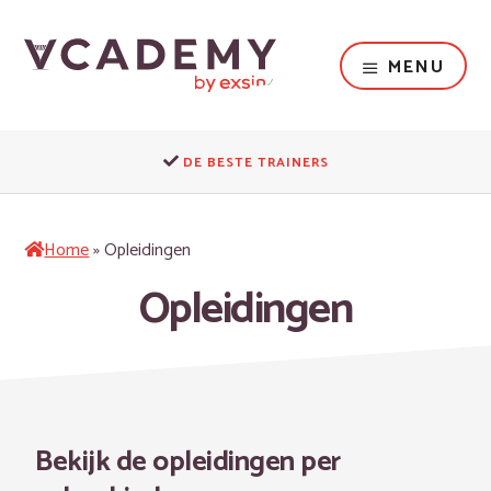
Door
naar
de
MENU
hoofd
inhoud
Dé
opleider
DE BESTE TRAINERS
voor
het
fysieke
Home
»
Opleidingen
domein
Opleidingen
Bekijk de opleidingen per